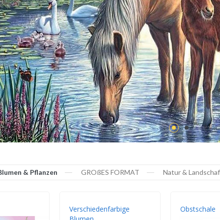
Blumen & Pflanzen
GROßES FORMAT
Natur & Landschaf
Verschiedenfarbige
Obstschale
Blumen