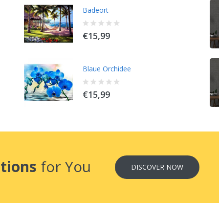
Schildkröten
Badeort
€15,99
€15,99
Kuh Auf Weide
Blaue Orchidee
€15,99
€15,99
tions
for You
DISCOVER NOW