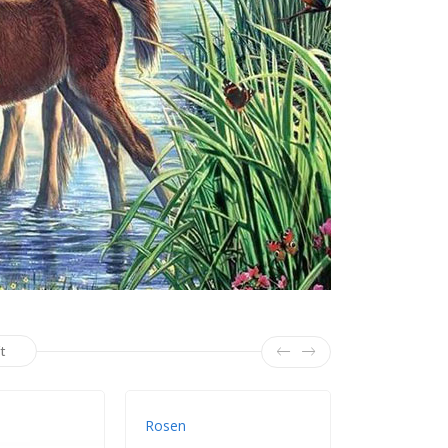
t
Rosen
Blaue Orch