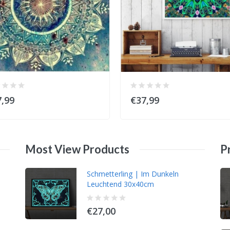
,99
€37,99
Most
View
Products
P
Schmetterling | Im Dunkeln
Kätzchen 50x50cm
Leuchtend 30x40cm
€41,99
€27,00