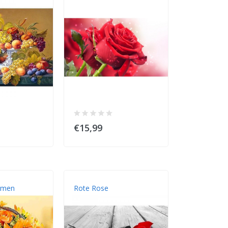
€15,99
€15,99
umen
Rote Rose
Rosa Blume
Schmetterli