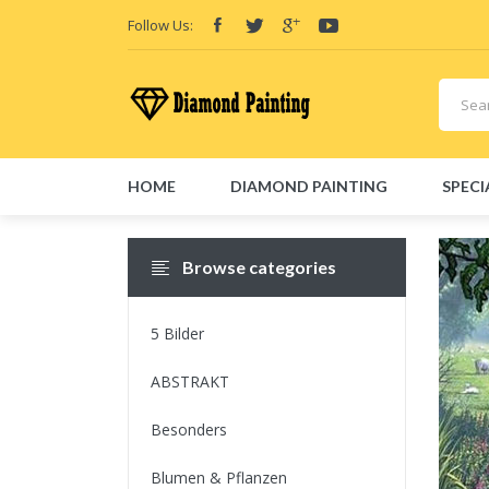
Follow Us:
HOME
DIAMOND PAINTING
SPECI
Friend Links:
E-Liquid
Vape hardware
Vape kits
Vape 
Browse categories
5 Bilder
ABSTRAKT
Besonders
Blumen & Pflanzen