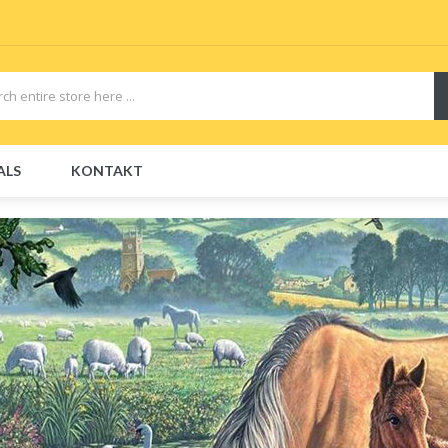
ALS
KONTAKT
CBDs
E-Liquid
E-Liquids
Disposable E-Cigs