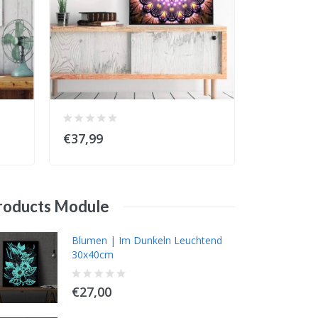
€37,99
€37,99
roducts
Module
Blumen | Im Dunkeln Leuchtend
Winterlandschaft
30x40cm
€14,99
€27,00