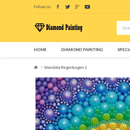
Follow Us:
HOME
DIAMOND PAINTING
SPECI
Friend Links:
E-Liquid
Vape hardware
Vape kits
Vape 
Mandala-Regenbogen 2