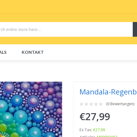
ALS
KONTAKT
CBDs
E-Liquid
E-Liquids
Disposable E-Cigs
Mandala-Regenb
(0 Bewertungen)
€27,99
Ex Tax:
€27,99