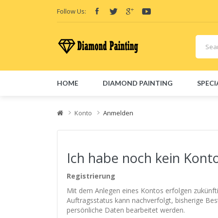
Follow Us:
HOME
DIAMOND PAINTING
SPECI
Friend Links:
E-Liquid
Vape hardware
Vape kits
Vape 
Konto
Anmelden
Ich habe noch kein Kont
Registrierung
Mit dem Anlegen eines Kontos erfolgen zukünfti
Auftragsstatus kann nachverfolgt, bisherige Be
persönliche Daten bearbeitet werden.