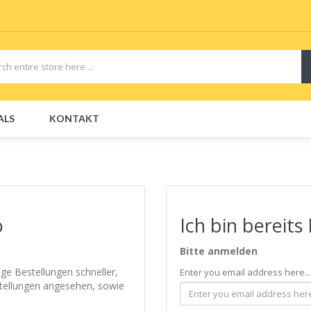
ALS
KONTAKT
CBDs
E-Liquid
E-Liquids
Disposable E-Cigs
o
Ich bin bereits
Bitte anmelden
ge Bestellungen schneller,
Enter you email address here...
stellungen angesehen, sowie