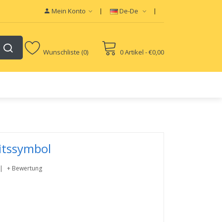
Mein Konto
De-De
Wunschliste (0)
0 Artikel - €0,00
itssymbol
+ Bewertung