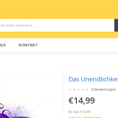
ALS
KONTAKT
CBDs
E-Liquid
E-Liquids
Disposable E-Cigs
Das Unendlichke
(0 Bewertungen)
€14,99
Ex Tax:
€14,99