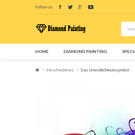
Follow Us:
HOME
DIAMOND PAINTING
SPECI
Friend Links:
E-Liquid
Vape hardware
Vape kits
Vape 
Verschiedenes
Das Unendlichkeitssymbol