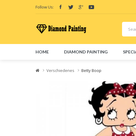
Follow Us:
HOME
DIAMOND PAINTING
SPECI
Friend Links:
E-Liquid
Vape hardware
Vape kits
Vape 
Verschiedenes
Betty Boop