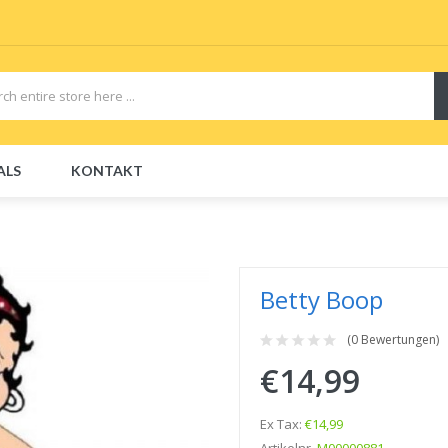
ALS
KONTAKT
CBDs
E-Liquid
E-Liquids
Disposable E-Cigs
Betty Boop
(0 Bewertungen)
€14,99
Ex Tax:
€14,99