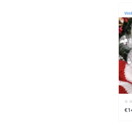
Wei
€1