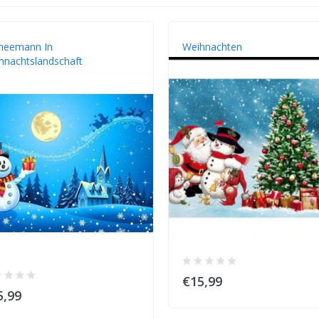
neemann In
Weihnachten
hnachtslandschaft
€15,99
5,99