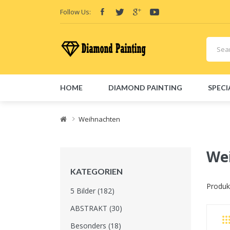
Follow Us:
HOME
DIAMOND PAINTING
SPECI
Friend Links:
E-Liquid
Vape hardware
Vape kits
Vape 
Weihnachten
We
KATEGORIEN
Produkt
5 Bilder (182)
ABSTRAKT (30)
Besonders (18)