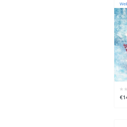
Wei
€1