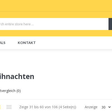
ALS
KONTAKT
CBDs
E-Liquid
E-Liquids
Disposable E-Cigs
ihnachten
vergleich (0)
Zeige 31 bis 60 von 106 (4 Seite(n))
Anzeige