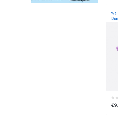
Wei
Dia
€9