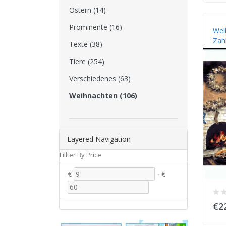
Ostern (14)
Prominente (16)
Wei
Zah
Texte (38)
Tiere (254)
Verschiedenes (63)
Weihnachten (106)
Layered Navigation
Fillter By Price
€
-
€
€2