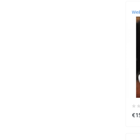
Wei
€1