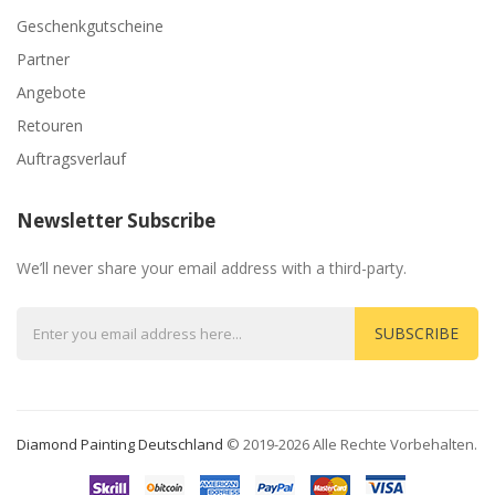
Geschenkgutscheine
Partner
Angebote
Retouren
Auftragsverlauf
Newsletter Subscribe
We’ll never share your email address with a third-party.
SUBSCRIBE
Diamond Painting Deutschland
© 2019-2026 Alle Rechte Vorbehalten.
lot Gacor
Judi Online
78win
Slot Gacor
78win
78win
Casino Sites
Online Casino 