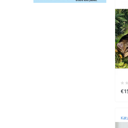
€1
Kät