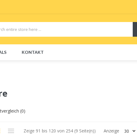
ALS
KONTAKT
CBDs
E-Liquid
E-Liquids
Disposable E-Cigs
re
vergleich (0)
Zeige 91 bis 120 von 254 (9 Seite(n))
Anzeige