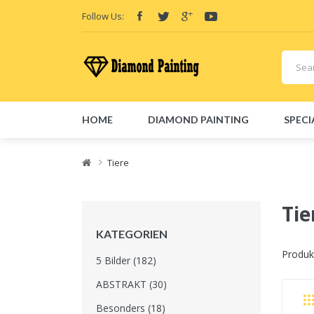
Follow Us:
HOME
DIAMOND PAINTING
SPECI
Friend Links:
E-Liquid
Vape hardware
Vape kits
Vape 
Tiere
Tie
KATEGORIEN
Produkt
5 Bilder (182)
ABSTRAKT (30)
Besonders (18)