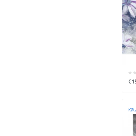
€1
Kät