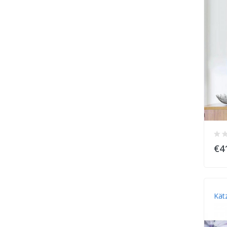
€4
Kät