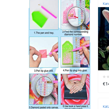
Kan
€1
Kät