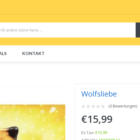
ALS
KONTAKT
CBDs
E-Liquid
E-Liquids
Disposable E-Cigs
Wolfsliebe
(0 Bewertungen)
€15,99
Ex Tax:
€15,99