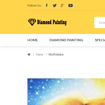
Follow Us:
HOME
DIAMOND PAINTING
SPECI
Friend Links:
E-Liquid
Vape hardware
Vape kits
Vape 
Tiere
Wolfsliebe