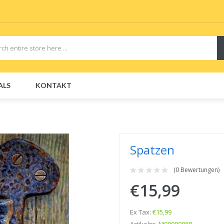
ALS
KONTAKT
CBDs
E-Liquid
E-Liquids
Disposable E-Cigs
Spatzen
(0 Bewertungen)
€15,99
Ex Tax:
€15,99