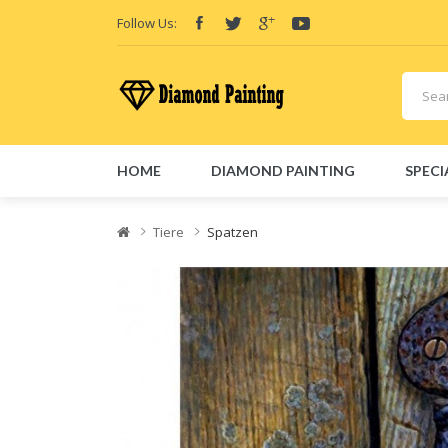
Follow Us:
HOME
DIAMOND PAINTING
SPECI
Friend Links:
E-Liquid
Vape hardware
Vape kits
Vape 
Tiere
Spatzen