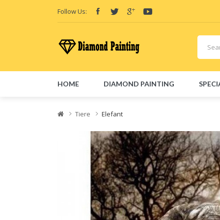
Follow Us:
HOME
DIAMOND PAINTING
SPECI
Friend Links:
E-Liquid
Vape hardware
Vape kits
Vape 
Tiere
Elefant