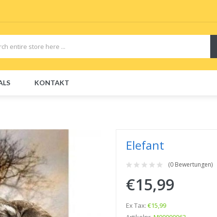
ALS
KONTAKT
CBDs
E-Liquid
E-Liquids
Disposable E-Cigs
Elefant
(0 Bewertungen)
€15,99
Ex Tax:
€15,99