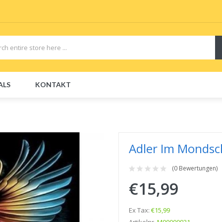
ALS
KONTAKT
CBDs
E-Liquid
E-Liquids
Disposable E-Cigs
Adler Im Mondsc
(0 Bewertungen)
€15,99
Ex Tax:
€15,99