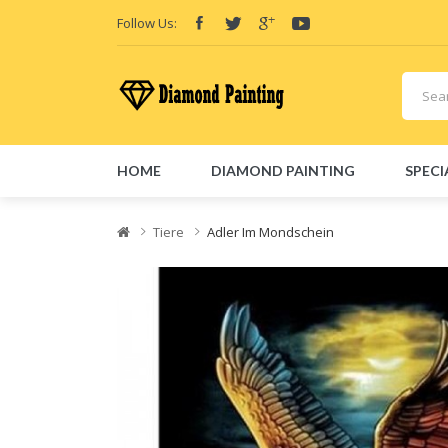
Follow Us:
HOME
DIAMOND PAINTING
SPECI
Friend Links:
E-Liquid
Vape hardware
Vape kits
Vape 
Tiere
Adler Im Mondschein