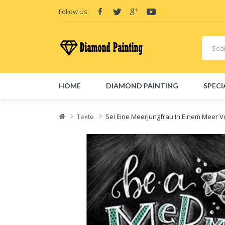
Follow Us:
HOME
DIAMOND PAINTING
SPECI
Friend Links:
E-Liquid
Vape hardware
Vape kits
Vape 
Texte
Sei Eine Meerjungfrau In Einem Meer V