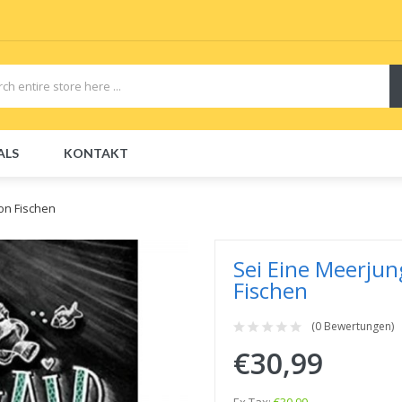
ALS
KONTAKT
CBDs
E-Liquid
E-Liquids
Disposable E-Cigs
on Fischen
Sei Eine Meerju
Fischen
(0 Bewertungen)
€30,99