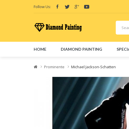
Follow Us:
HOME
DIAMOND PAINTING
SPECI
Friend Links:
E-Liquid
Vape hardware
Vape kits
Vape 
Prominente
Michael Jackson-Schatten