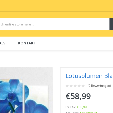
ALS
KONTAKT
CBDs
E-Liquid
E-Liquids
Disposable E-Cigs
Lotusblumen Blau
(0 Bewertungen)
€58,99
Ex Tax:
€58,99