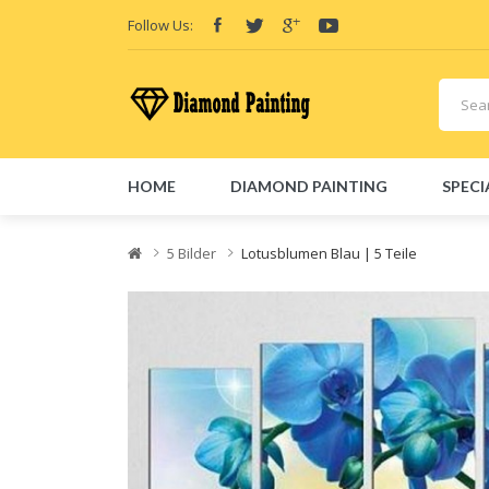
Follow Us:
HOME
DIAMOND PAINTING
SPECI
Friend Links:
E-Liquid
Vape hardware
Vape kits
Vape 
5 Bilder
Lotusblumen Blau | 5 Teile