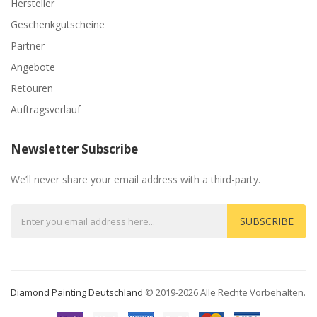
Hersteller
Geschenkgutscheine
Partner
Angebote
Retouren
Auftragsverlauf
Newsletter Subscribe
We’ll never share your email address with a third-party.
SUBSCRIBE
Diamond Painting Deutschland
© 2019-2026 Alle Rechte Vorbehalten.
lot Gacor
Judi Online
78win
Slot Gacor
78win
78win
Casino Sites
Online Casino 